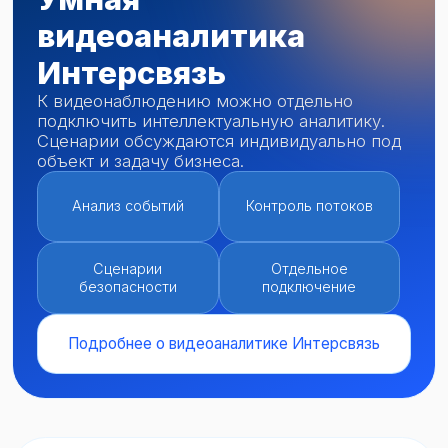
в месяц
Калькулятор показывает базовую
стоимость хранения. Для 90 дней архива
и нестандартных проектов условия
рассчитываются индивидуально.
Не нашли подходящее решение?
Давайте обсудим ваш проект.
Оставить заявку
Как подключиться
Без длинной анкеты на старте. Сначала
заявка, потом уточнение задачи.
1
Оставьте заявку
Укажите телефон, компанию