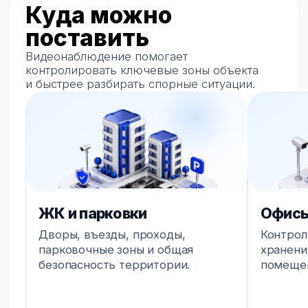
Выберите формат
камеры
Для улицы, помещения, кассовых зон,
складов, парковок и объектов
с повышенной нагрузкой.
iFlow F-IC-1121M
iFlow F-IC
Уличная цилиндрическая IP-камера 2
Уличная купо