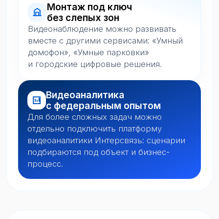
Куда можно
поставить
Видеонаблюдение помогает
контролировать ключевые зоны объекта
и быстрее разбирать спорные ситуации.
ЖК и парковки
Офисы и скла
Дворы, въезды, проходы,
Контроль сотрудни
парковочные зоны и общая
хранения, входов, 
безопасность территории.
помещений.