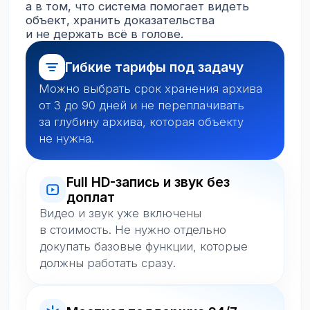
за глубину архива, которая объекту
не нужна.
Full HD-запись и звук без
доплат
Видео и звук уже включены
в стоимость. Не нужно отдельно
докупать базовые функции, которые
должны работать сразу.
Местная поддержка 24/7
Поддержка находится рядом
с клиентами и быстрее понимает
локальный контекст: адреса, сеть,
монтаж, типовые ситуации на объектах.
Камеры под бюджет
и уровень объекта
Есть варианты от бюджетных
до профессиональных моделей