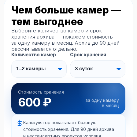
и примерное количество камер.
2
Уточним задачу
Поймём, что нужно контролировать:
вход, кассу, склад, двор или весь
объект.
3
Подберём камеры и архив
Предложим оборудование, срок
хранения и формат покупки или
аренды.
4
Подключим и настроим
Поможем запустить камеры, облачное
хранение и доступ через приложение.