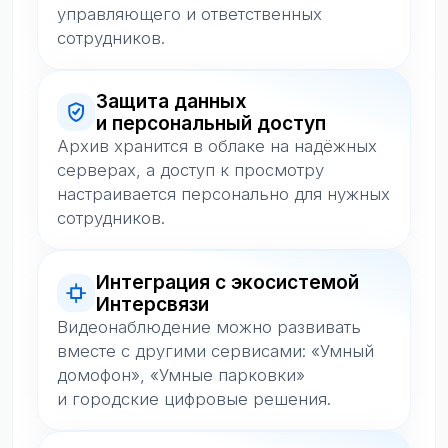
вместе с другими сервисами: «Умный
домофон», «Умные парковки»
и городские цифровые решения.
Монтаж под ключ
без слепых зон
Видеонаблюдение можно развивать
вместе с другими сервисами: «Умный
домофон», «Умные парковки»
и городские цифровые решения.
Видеоаналитика
с федеральным опытом
Для более сложных задач можно
отдельно подключить платформу
видеоаналитики Интерсвязь: сценарии
подбираются под объект и бизнес-
процесс.