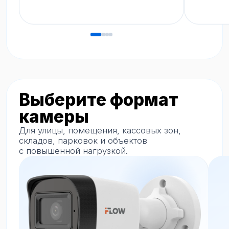
Мп для фасадов, парковок, въездов и
широким обз
периметра.
установкой.
Дополнительная возможность
Умная
видеоаналитика
Интерсвязь
К видеонаблюдению можно отдельно
подключить интеллектуальную аналитику.
Сценарии обсуждаются индивидуально под
объект и задачу бизнеса.
Анализ событий
Контроль потоков