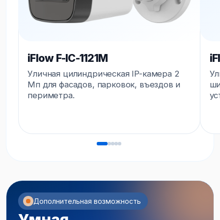
Сценарии
Отдельное
безопасности
подключение
Подробнее о видеоаналитике Интерсвязь
Чем больше камер —
тем выгоднее
Выберите количество камер и срок
хранения архива — покажем стоимость
за одну камеру в месяц. Архив до 90 дней
рассчитывается отдельно.
Количество камер
Срок хранения
Стоимость хранения
600 ₽
за одну камеру