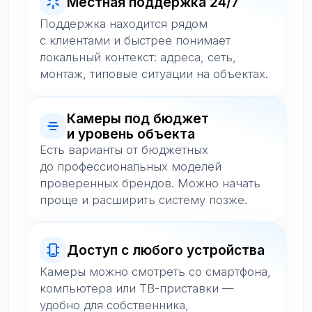
проверенных брендов. Можно начать
проще и расширить систему позже.
Доступ с любого устройства
Камеры можно смотреть со смартфона,
компьютера или ТВ-приставки —
удобно для собственника,
управляющего и ответственных
сотрудников.
Защита данных
и персональный доступ
Архив хранится в облаке на надёжных
серверах, а доступ к просмотру
настраивается персонально для нужных
сотрудников.
Интеграция с экосистемой
Интерсвязи
Видеонаблюдение можно развивать